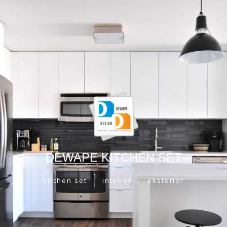
DEWAPE KITCHEN SET
kitchen set
interior
eksterior