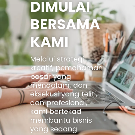
DIMULAI
BERSAMA
KAMI
Melalui strategi
kreatif, pemahaman
pasar yang
mendalam, dan
eksekusi yang teliti,
dan profesional,
kami bertekad
membantu bisnis
yang sedang