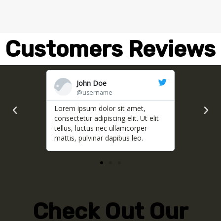
Customers Reviews
John Doe
Jo
@username
@u
met,
Lorem ipsum dolor sit amet,
Lorem ips
. Ut elit
consectetur adipiscing elit. Ut elit
consectetur
orper
tellus, luctus nec ullamcorper
tellus, lu
leo.
mattis, pulvinar dapibus leo.
mattis, pu
Check Out Our