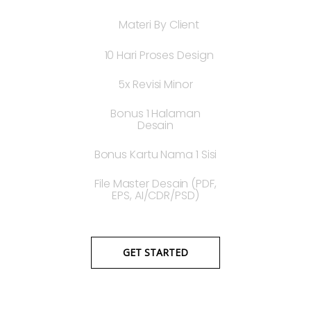
Materi By Client
10 Hari Proses Design
5x Revisi Minor
Bonus 1 Halaman
Desain
Bonus Kartu Nama 1 Sisi
File Master Desain (PDF,
EPS, AI/CDR/PSD)
GET STARTED