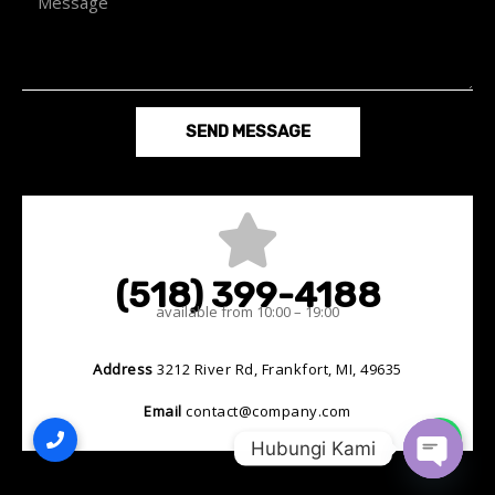
SEND MESSAGE
(518) 399-4188
available from 10:00 – 19:00
Address
3212 River Rd, Frankfort, MI, 49635
Email
contact@company.com
Hubungi Kami
Open