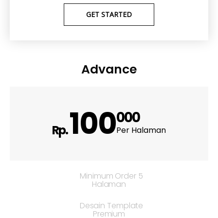
GET STARTED
Advance
100
000
Rp.
Per Halaman
Minimum Order 5
Halaman
Desain Template
Premium