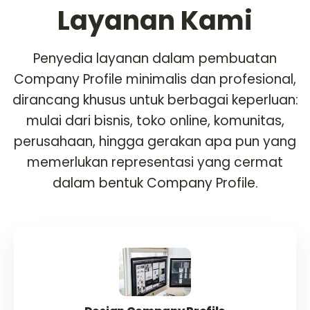
berkembang meraih
Layanan Kami
tempat istimewa di
dunia digital.
Penyedia layanan dalam pembuatan
Company Profile minimalis dan profesional,
KONSULTASI
dirancang khusus untuk berbagai keperluan:
SEKARANG
mulai dari bisnis, toko online, komunitas,
perusahaan, hingga gerakan apa pun yang
memerlukan representasi yang cermat
dalam bentuk Company Profile.