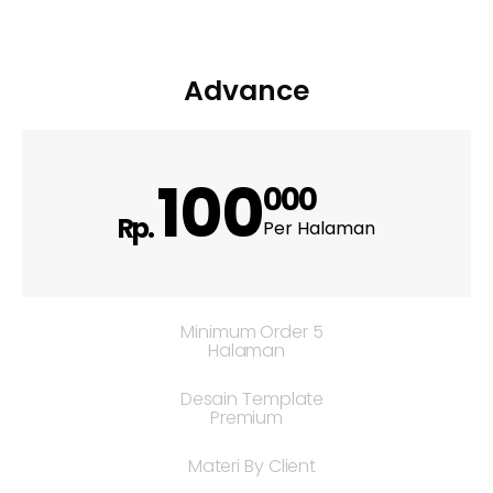
Advance
100
000
Rp.
Per Halaman
Minimum Order 5
Halaman
Desain Template
Premium
Materi By Client