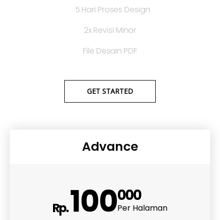
5 Hari Proses Design
2x Revisi Minor
File Desain PDF
GET STARTED
Advance
100
000
Rp.
Per Halaman