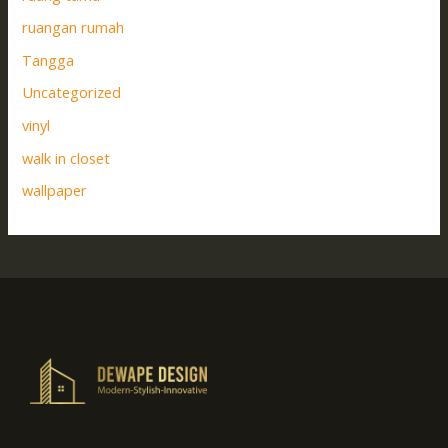
ruangan rumah
Tangga
Uncategorized
vinyl
walk in closet
wallpaper