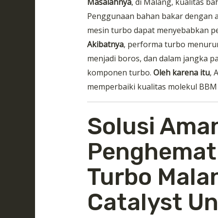
Masalahnya
, di Malang, kualitas b
Penggunaan bahan bakar dengan an
mesin turbo dapat menyebabkan pe
Akibatnya
, performa turbo menurun
menjadi boros, dan dalam jangka p
komponen turbo.
Oleh karena itu
,
memperbaiki kualitas molekul BBM 
Solusi Aman
Penghemat
Turbo Malan
Catalyst U