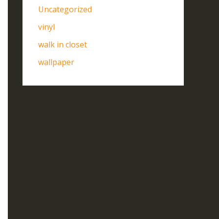
Uncategorized
vinyl
walk in closet
wallpaper