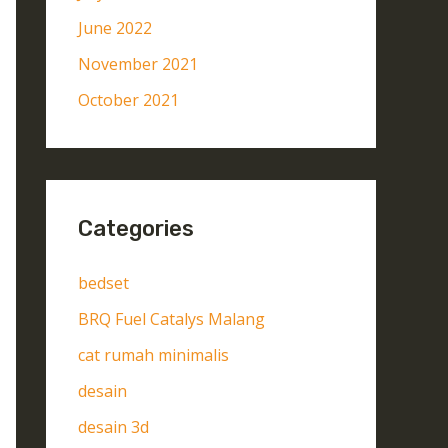
June 2022
November 2021
October 2021
Categories
bedset
BRQ Fuel Catalys Malang
cat rumah minimalis
desain
desain 3d