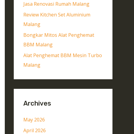
Jasa Renovasi Rumah Malang
Review Kitchen Set Aluminium
Malang
Bongkar Mitos Alat Penghemat
BBM Malang
Alat Penghemat BBM Mesin Turbo
Malang
Archives
May 2026
April 2026