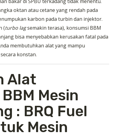
ahan bakar di SPBU terkadang tidak menentu.
gka oktan atau cetane yang rendah pada
numpukan karbon pada turbin dan injektor.
 (
turbo lag
semakin terasa), konsumsi BBM
anjang bisa menyebabkan kerusakan fatal pada
 Anda membutuhkan alat yang mampu
secara konstan.
 Alat
 BBM Mesin
g : BRQ Fuel
ntuk Mesin