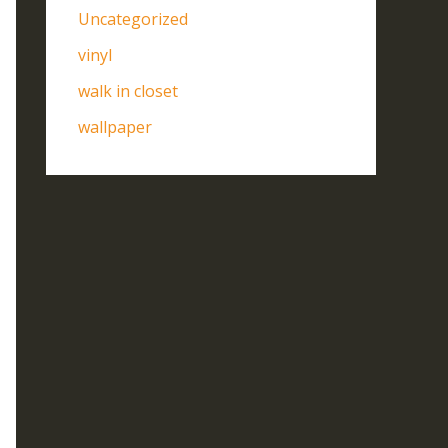
Uncategorized
vinyl
walk in closet
wallpaper