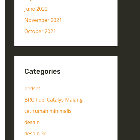
June 2022
November 2021
October 2021
Categories
bedset
BRQ Fuel Catalys Malang
cat rumah minimalis
desain
desain 3d