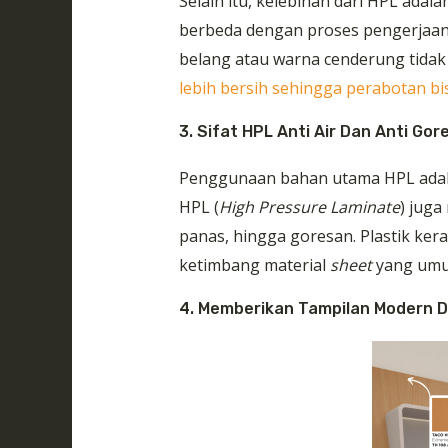
Selain itu, kelebihan dari HPL adal
berbeda dengan proses pengerjaa
belang atau warna cenderung tida
lebih bersih sehingga perabotan b
3. Sifat HPL Anti Air Dan Anti Gor
Penggunaan bahan utama HPL adalah
HPL (
High Pressure Laminate
) juga
panas, hingga goresan. Plastik keras
ketimbang material
sheet
yang umu
4. Memberikan Tampilan Modern D