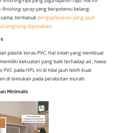
ah
finishing-
nya yang juga dijamin rapi. Hal ini
n
finishing
spray
yang berpotensi belang-
k sama, termasuk
pengaplikasian yang jauh
isa langsung digunakan
.
es
 plastik keras PVC. Hal inilah yang membuat
 memiliki kekuatan yang baik terhadap air, hawa
 PVC pada HPL ini di nilai jauh lebih kuat
m di temukan pada perabotan murah.
an Minimalis