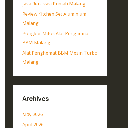
Jasa Renovasi Rumah Malang
Review Kitchen Set Aluminium
Malang
Bongkar Mitos Alat Penghemat
BBM Malang
Alat Penghemat BBM Mesin Turbo
Malang
Archives
May 2026
April 2026