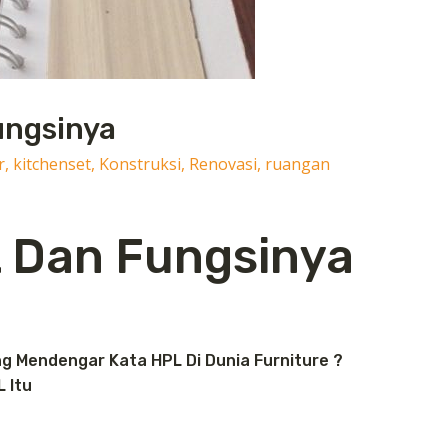
ungsinya
r
,
kitchenset
,
Konstruksi
,
Renovasi
,
ruangan
L Dan Fungsinya
ng Mendengar Kata HPL Di Dunia Furniture ?
 Itu