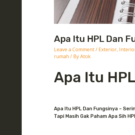
Apa Itu HPL Dan F
Leave a Comment
/
Exterior
,
Interio
rumah
/ By
Atok
Apa Itu HP
Apa Itu HPL Dan Fungsinya – Seri
Tapi Masih Gak Paham Apa Sih HPL