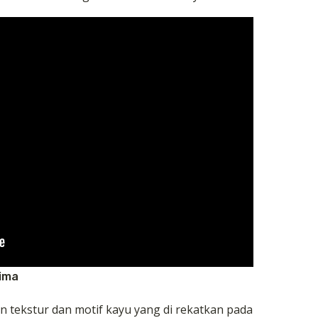
rima
an tekstur dan motif kayu yang di rekatkan pada